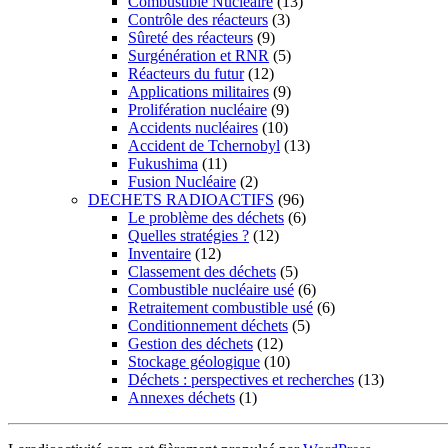
Combustible Nucléaire
(13)
Contrôle des réacteurs
(3)
Sûreté des réacteurs
(9)
Surgénération et RNR
(5)
Réacteurs du futur
(12)
Applications militaires
(9)
Prolifération nucléaire
(9)
Accidents nucléaires
(10)
Accident de Tchernobyl
(13)
Fukushima
(11)
Fusion Nucléaire
(2)
DECHETS RADIOACTIFS
(96)
Le problème des déchets
(6)
Quelles stratégies ?
(12)
Inventaire
(12)
Classement des déchets
(5)
Combustible nucléaire usé
(6)
Retraitement combustible usé
(6)
Conditionnement déchets
(5)
Gestion des déchets
(12)
Stockage géologique
(10)
Déchets : perspectives et recherches
(13)
Annexes déchets
(1)