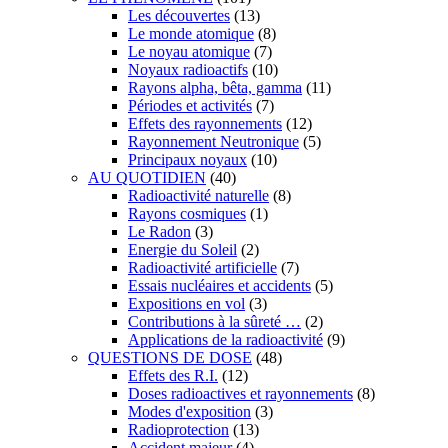
Les découvertes
(13)
Le monde atomique
(8)
Le noyau atomique
(7)
Noyaux radioactifs
(10)
Rayons alpha, bêta, gamma
(11)
Périodes et activités
(7)
Effets des rayonnements
(12)
Rayonnement Neutronique
(5)
Principaux noyaux
(10)
AU QUOTIDIEN
(40)
Radioactivité naturelle
(8)
Rayons cosmiques
(1)
Le Radon
(3)
Energie du Soleil
(2)
Radioactivité artificielle
(7)
Essais nucléaires et accidents
(5)
Expositions en vol
(3)
Contributions à la sûreté …
(2)
Applications de la radioactivité
(9)
QUESTIONS DE DOSE
(48)
Effets des R.I.
(12)
Doses radioactives et rayonnements
(8)
Modes d'exposition
(3)
Radioprotection
(13)
Accident majeur
(4)