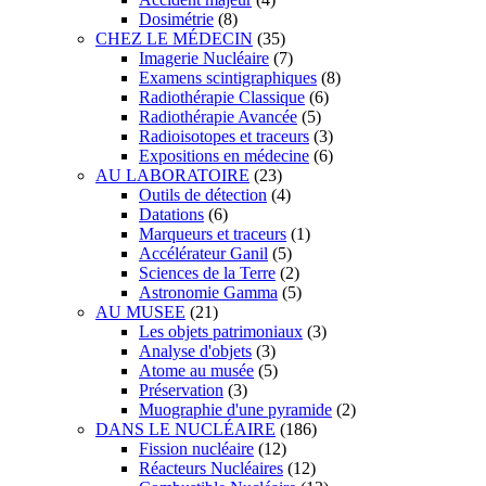
Dosimétrie
(8)
CHEZ LE MÉDECIN
(35)
Imagerie Nucléaire
(7)
Examens scintigraphiques
(8)
Radiothérapie Classique
(6)
Radiothérapie Avancée
(5)
Radioisotopes et traceurs
(3)
Expositions en médecine
(6)
AU LABORATOIRE
(23)
Outils de détection
(4)
Datations
(6)
Marqueurs et traceurs
(1)
Accélérateur Ganil
(5)
Sciences de la Terre
(2)
Astronomie Gamma
(5)
AU MUSEE
(21)
Les objets patrimoniaux
(3)
Analyse d'objets
(3)
Atome au musée
(5)
Préservation
(3)
Muographie d'une pyramide
(2)
DANS LE NUCLÉAIRE
(186)
Fission nucléaire
(12)
Réacteurs Nucléaires
(12)